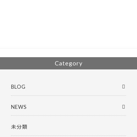
e
itt
b
er
o
o
k
Category
BLOG
NEWS
未分類