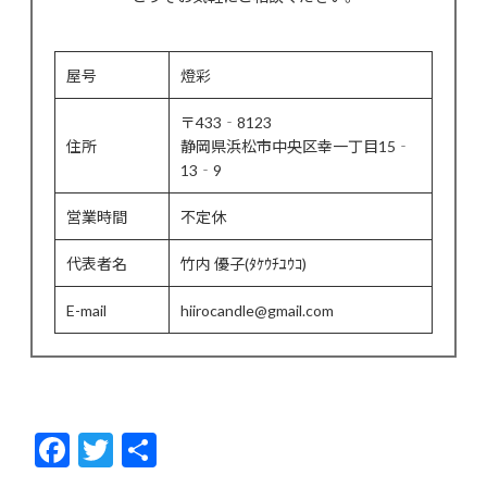
屋号
燈彩
〒433‐8123
住所
静岡県浜松市中央区幸一丁目15‐
13‐9
営業時間
不定休
代表者名
竹内 優子(ﾀｹｳﾁﾕｳｺ)
E-mail
hiirocandle@gmail.com
F
T
共
ac
w
有