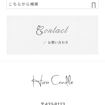
〒433-8123