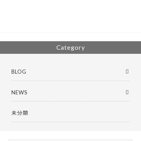
b
er
o
o
k
Category
BLOG
NEWS
未分類