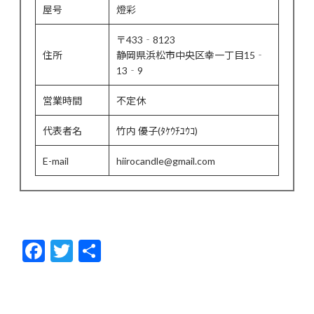
屋号
燈彩
〒433‐8123
住所
静岡県浜松市中央区幸一丁目15‐
13‐9
営業時間
不定休
代表者名
竹内 優子(ﾀｹｳﾁﾕｳｺ)
E-mail
hiirocandle@gmail.com
F
T
共
ac
w
有
e
itt