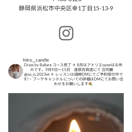
静岡県浜松市中央区幸1丁目15-13-9
hiiro__candle
Draw by Ballare コース修了
＊
8月はアトリエopenはお休
みです。
9月9日〜15日 遠鉄百貨店にて
合同展
@as_is.2023et
＊
レッスンは随時DMにてご予約受付中で
す！
・
ブーケキャンドルについての詳細はDMにてお問い合
わせをお願いします