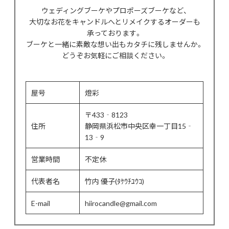
ウェディングブーケやプロポーズブーケなど、
大切なお花をキャンドルへとリメイクするオーダーも
承っております。
ブーケと一緒に素敵な想い出もカタチに残しませんか。
どうぞお気軽にご相談ください。
屋号
燈彩
〒433‐8123
住所
静岡県浜松市中央区幸一丁目15‐
13‐9
営業時間
不定休
代表者名
竹内 優子(ﾀｹｳﾁﾕｳｺ)
E-mail
hiirocandle@gmail.com