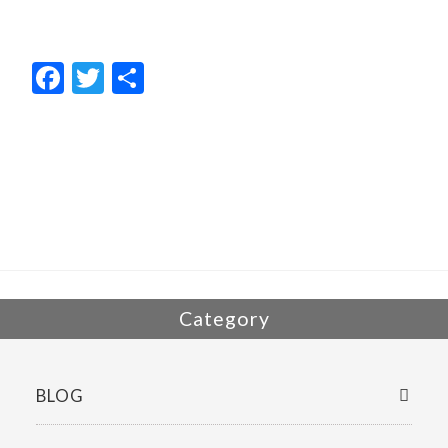
F
T
共
ac
w
有
e
itt
b
er
o
o
k
Category
BLOG