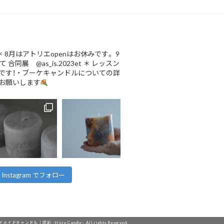
＊
8月はアトリエopenはお休みです。
9
にて
合同展 @as_is.2023et
＊
レッスン
です！
・
ブーケキャンドルについての詳
お願いします
Instagram でフォロー
ンドメイドキャンドル｜燈彩 -Hiiro Candle-. All rights Reserved.