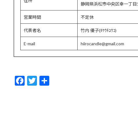
住所
静岡県浜松市中央区幸一丁目1
営業時間
不定休
代表者名
竹内 優子(ﾀｹｳﾁﾕｳｺ)
E-mail
hiirocandle@gmail.com
F
T
共
ac
w
有
e
itt
b
er
o
o