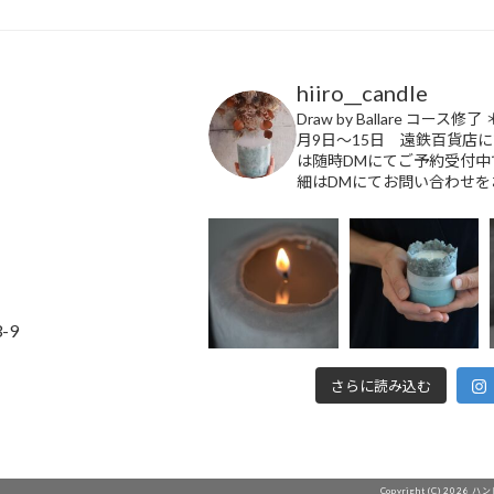
k
hiiro__candle
Draw by Ballare コース修了
月9日〜15日 遠鉄百貨店
は随時DMにてご予約受付中
細はDMにてお問い合わせを
-9
さらに読み込む
Copyright (C) 2026 ハ