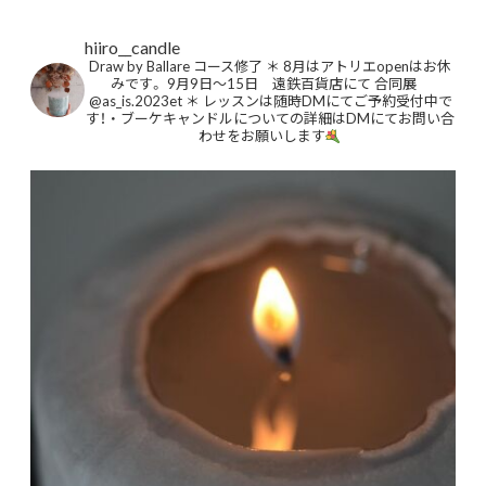
hiiro__candle
Draw by Ballare コース修了
＊
8月はアトリエopenはお休
みです。
9月9日〜15日 遠鉄百貨店にて
合同展
@as_is.2023et
＊
レッスンは随時DMにてご予約受付中で
す！
・
ブーケキャンドルについての詳細はDMにてお問い合
わせをお願いします