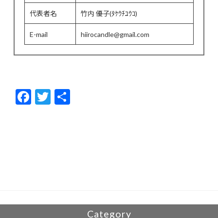
代表者名
竹内 優子(ﾀｹｳﾁﾕｳｺ)
E-mail
hiirocandle@gmail.com
F
T
共
ac
w
有
e
itt
b
er
o
o
k
Category