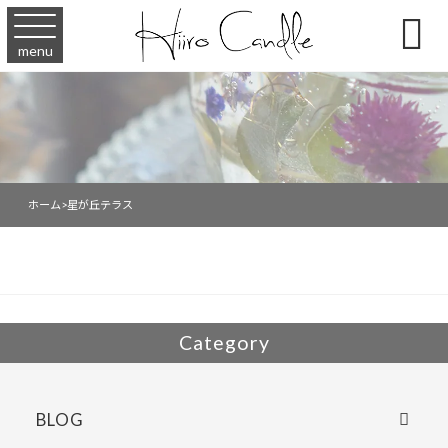

menu
ホーム
>
星が丘テラス
Category
BLOG