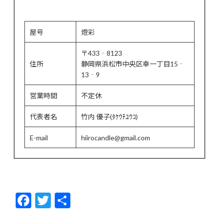
屋号
燈彩
〒433‐8123
住所
静岡県浜松市中央区幸一丁目15‐
13‐9
営業時間
不定休
代表者名
竹内 優子(ﾀｹｳﾁﾕｳｺ)
E-mail
hiirocandle@gmail.com
F
T
共
ac
w
有