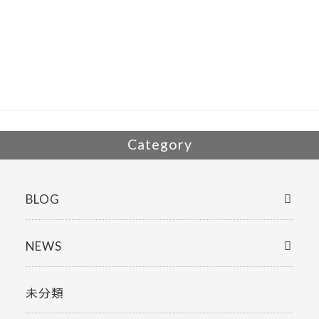
e
itt
b
er
o
o
k
Category
BLOG
NEWS
未分類